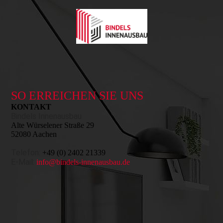
SO ERREICHEN SIE UNS
KONTAKT
Bindels Innenausbau
Alte Würselener Straße 29
52080 Aachen
Telefon:
+49 (0) 2402 21339
E-Mail:
info@bindels-innenausbau.de