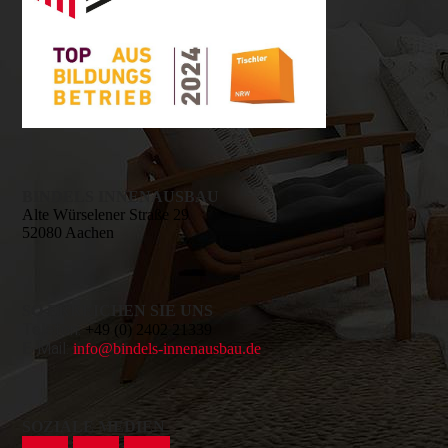
BINDELS INNENAUSBAU
Alte Würselener Straße 29
52080 Aachen
SO ERREICHEN SIE UNS
Telefon:
+49 (0) 2402 21339
E-Mail:
info@bindels-innenausbau.de
SOZIALE MEDIEN